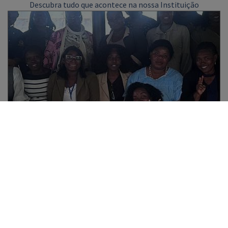
Descubra tudo que acontece na nossa Instituição
2025/26 – PROJETOS DE METODOLOGIA
APS NO ÂMBITO DA UC “INTEGRAÇÃO
CURRICULAR E EDUCAÇÃO INCLUSIVA”
Descrição da ação: Esta UC prepara os estudantes para a