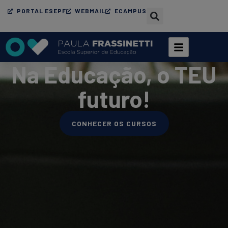
PORTAL ESEPF
WEBMAIL
ECAMPUS
Na Educação, o TEU
futuro!​
CONHECER OS CURSOS