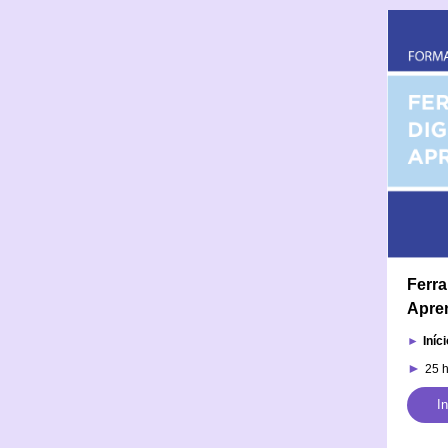
Ferra
Apre
►
Iníci
►
25 
I