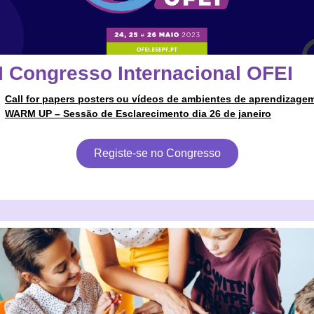
II Congresso Internacional OFEI
►
Call for papers posters ou vídeos de ambientes de aprendizage
►
WARM UP – Sessão de Esclarecimento dia 26 de janeiro
Registe-se no Congresso