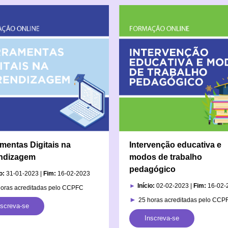
mentas Digitais na
Intervenção educativa e
ndizagem
modos de trabalho
pedagógico
o:
31-01-2023 |
Fim:
16-02-2023
►
Início:
02-02-2023 |
Fim:
16-02-
horas acreditadas pelo CCPFC
►
25 horas acreditadas pelo CCP
nscreva-se
Inscreva-se