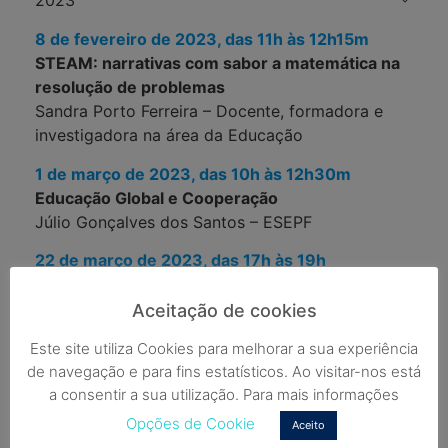
2023
8 de fevereiro de 2023, das 11h às 12h15m
STEAM: narrativas com sabor a matemática na
resolução de problemas
Sandra Porto Ferreira – Docente, formadora e
investigadora na área da Educação
1 de março de 2023, das 10h às 12h30m
Educação Global e Cooperação
Júlio Gonçalves dos Santos – ESEPF
22 de março de 2023, das 17h às 19h
Práticas de Educação Inclusiva em 1CEB
Manuela Vieira – Escola Básica da Vilarinha
Aceitação de cookies
Este site utiliza Cookies para melhorar a sua experiência
de navegação e para fins estatísticos. Ao visitar-nos está
a consentir a sua utilização. Para mais informações
Opções de Cookie
Aceito