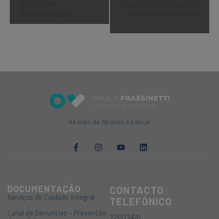
do
Digitais na
educativa e modos de
Aprendizagem
trabalho pedagógico
Evento
Há mais de 60 anos a Educar
DOCUMENTAÇÃO
CONTACTO
Serviços de Cuidado Integral
TELEFÓNICO
Canal de Denuncias – Prevenção
225573420