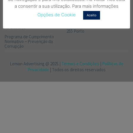
Canal de Denúncias – Prevenção
fixa nacional)
a consentir a sua utilização. Para mais informações
de Corrupção
MORADA
Opções de Cookie
Aceito
Código de boa conduta para a
prevenção e combate ao Assédio
Rua de Gil Vicente 138 142, 4000-
no trabalho
255 Porto
Programa de Cumprimento
Normativo – Prevenção da
Corrupção
Lemon Advertising @ 2025 |
Termos e Condições
|
Políticas de
Privacidade
| Todos os direitos reservados