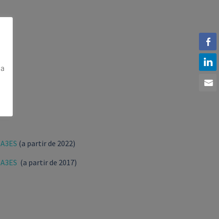
 a
a
a A3ES
(a partir de 2022)
a A3ES
(a partir de 2017)