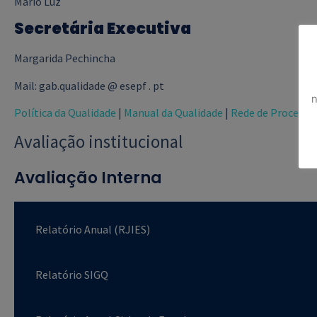
Mário Luz
Secretária Executiva
Margarida Pechincha
Mail: gab.qualidade @ esepf . pt
n
Política da Qualidade
|
Manual da Qualidade
|
Rede de Processo
Avaliação institucional
Avaliação Interna
Relatório Anual (RJIES)
Relatório SIGQ