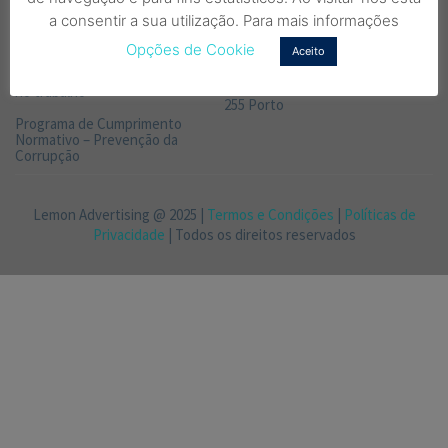
Canal de Denúncias – Prevenção
fixa nacional)
a consentir a sua utilização. Para mais informações
de Corrupção
MORADA
Opções de Cookie
Aceito
Código de boa conduta para a
prevenção e combate ao Assédio
Rua de Gil Vicente 138 142, 4000-
no trabalho
255 Porto
Programa de Cumprimento
Normativo – Prevenção da
Corrupção
Lemon Advertising @ 2025 |
Termos e Condições
|
Políticas de
Privacidade
| Todos os direitos reservados