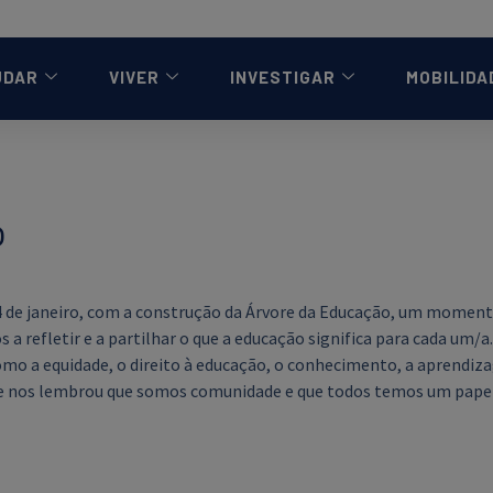
UDAR
VIVER
INVESTIGAR
MOBILIDA
o
24 de janeiro, com a construção da Árvore da Educação, um momen
 refletir e a partilhar o que a educação significa para cada um/a.
omo a equidade, o direito à educação, o conhecimento, a aprendiz
e nos lembrou que somos comunidade e que todos temos um papel 