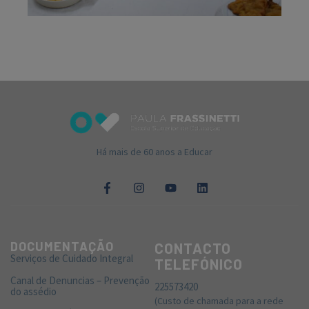
Há mais de 60 anos a Educar
DOCUMENTAÇÃO
CONTACTO
Serviços de Cuidado Integral
TELEFÓNICO
Canal de Denuncias – Prevenção
225573420
do assédio
(Custo de chamada para a rede