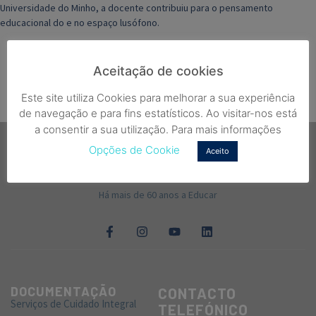
Universidade do Minho, a docente contribuiu para o pensamento
educacional do e no espaço lusófono.
Aceitação de cookies
Este site utiliza Cookies para melhorar a sua experiência
de navegação e para fins estatísticos. Ao visitar-nos está
a consentir a sua utilização. Para mais informações
Opções de Cookie
Aceito
Há mais de 60 anos a Educar
DOCUMENTAÇÃO
CONTACTO
Serviços de Cuidado Integral
TELEFÓNICO