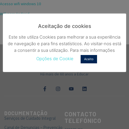
Acesso wifi windows 10
Wifi para Android
Aceitação de cookies
Este site utiliza Cookies para melhorar a sua experiência
de navegação e para fins estatísticos. Ao visitar-nos está
a consentir a sua utilização. Para mais informações
Opções de Cookie
Aceito
Há mais de 60 anos a Educar
DOCUMENTAÇÃO
CONTACTO
Serviços de Cuidado Integral
TELEFÓNICO
Canal de Denuncias – Prevenção