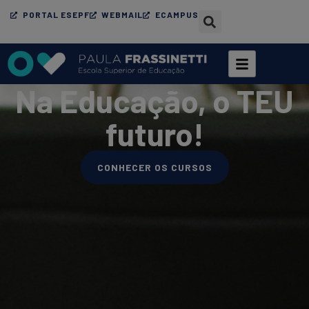
PORTAL ESEPF
WEBMAIL
ECAMPUS
Na Educação, o TEU
futuro!​
CONHECER OS CURSOS