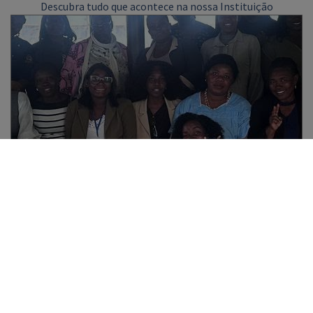
Descubra tudo que acontece na nossa Instituição
2025/26 – PROJETOS DE METODOLOGIA
APS NO ÂMBITO DA UC “INTEGRAÇÃO
CURRICULAR E EDUCAÇÃO INCLUSIVA”
Descrição da ação: Esta UC prepara os estudantes para a