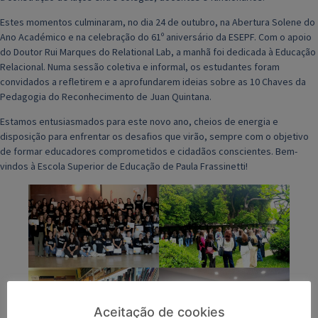
Estes momentos culminaram, no dia 24 de outubro, na Abertura Solene do
Ano Académico e na celebração do 61º aniversário da ESEPF. Com o apoio
do Doutor Rui Marques do Relational Lab, a manhã foi dedicada à Educação
Relacional. Numa sessão coletiva e informal, os estudantes foram
convidados a refletirem e a aprofundarem ideias sobre as 10 Chaves da
Pedagogia do Reconhecimento de Juan Quintana.
Estamos entusiasmados para este novo ano, cheios de energia e
disposição para enfrentar os desafios que virão, sempre com o objetivo
de formar educadores comprometidos e cidadãos conscientes. Bem-
vindos à Escola Superior de Educação de Paula Frassinetti!
Aceitação de cookies