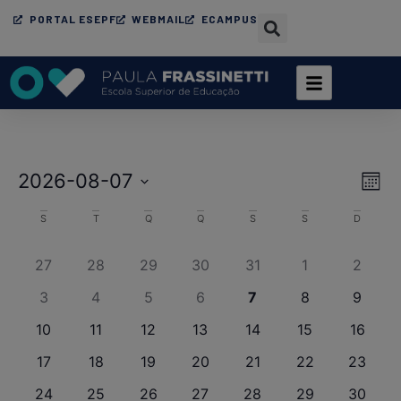
PORTAL ESEPF
WEBMAIL
ECAMPUS
Na
Na
2026-08-07
Mês
Selecione
de
de
a
Calendário
S
T
Q
Q
S
S
D
vi
data.
vis
de
de
27
28
29
30
31
1
2
Eventos
Ev
3
4
5
6
7
8
9
10
11
12
13
14
15
16
17
18
19
20
21
22
23
24
25
26
27
28
29
30