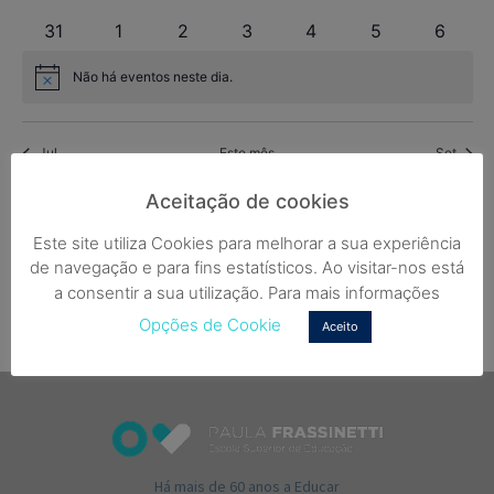
31
1
2
3
4
5
6
Não há eventos neste dia.
Aviso
Jul
Este mês
Set
Aceitação de cookies
Subscrever o calendário
Este site utiliza Cookies para melhorar a sua experiência
de navegação e para fins estatísticos. Ao visitar-nos está
a consentir a sua utilização. Para mais informações
Opções de Cookie
Aceito
Há mais de 60 anos a Educar