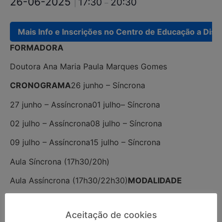
26-06-2025
17:30
20:30
|
–
Mais Info e Inscrições no Centro de Educação a Distâ
FORMADORA
Doutora Ana Maria Paula Marques Gomes
CRONOGRAMA
26 junho – Síncrona
27 junho – Assíncrona
01 julho– Síncrona
02 julho – Assíncrona
08 julho – Síncrona
09 julho – Assíncrona
15 julho – Síncrona
Aula Síncrona (17h30/20h)
Aula Assíncrona (17h30/22h30)
MODALIDADE
Curso de Formação – E-learning
DURAÇÃO
Aceitação de cookies
25 horas acreditadas pelo CCPFC
DESTINATÁRIOS