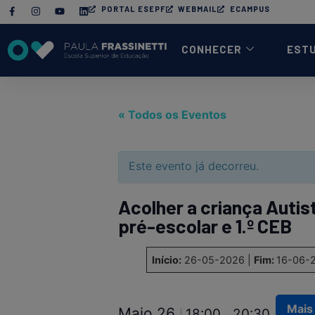
PORTAL ESEPF
WEBMAIL
ECAMPUS
CONHECER
EST
« Todos os Eventos
Este evento já decorreu.
Acolher a criança Autist
pré-escolar e 1.º CEB
Início:
26-05-2026 |
Fim:
16-06-
Mais 
Maio 26
18:00
20:30
|
–