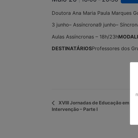
Doutora Ana Maria Paula Marques 
3 junho– Assíncrona
9 junho– Síncro
Aulas Assíncronas – 18h/23h
MODAL
DESTINATÁRIOS
Professores dos Gr
n
Navegação
XVIII Jornadas de Educação em Cre
Intervenção – Parte I
do
Evento