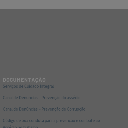
DOCUMENTAÇÃO
Serviços de Cuidado Integral
Canal de Denuncias – Prevenção do assédio
Canal de Denúncias – Prevenção de Corrupção
Código de boa conduta para a prevenção e combate ao
Assédio no trabalho