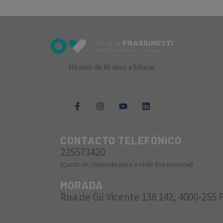
Há mais de 60 anos a Educar
CONTACTO TELEFÓNICO
225573420
(Custo de chamada para a rede fixa nacional)
MORADA
Rua de Gil Vicente 138 142, 4000-255 