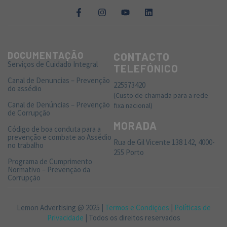
DOCUMENTAÇÃO
CONTACTO
Serviços de Cuidado Integral
TELEFÓNICO
Canal de Denuncias – Prevenção
225573420
do assédio
(Custo de chamada para a rede
Canal de Denúncias – Prevenção
fixa nacional)
de Corrupção
MORADA
Código de boa conduta para a
prevenção e combate ao Assédio
Rua de Gil Vicente 138 142, 4000-
no trabalho
255 Porto
Programa de Cumprimento
Normativo – Prevenção da
Corrupção
Lemon Advertising @ 2025 |
Termos e Condições
|
Políticas de
Privacidade
| Todos os direitos reservados