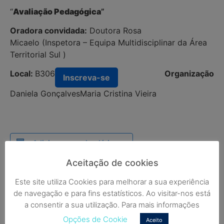
“
Avaliação Pedagógica
”
Oradora convidada:
Doutora Rosa
Micaelo (Inspetora – Equipa Multidisciplinar da Área
Territorial Sul )
Local:
B306
Organização
Inscreva-se
Daniela Gonçalves
Maria Cristina Vieira
Adicionar ao calendário
Aceitação de cookies
Este site utiliza Cookies para melhorar a sua experiência
de navegação e para fins estatísticos. Ao visitar-nos está
Navegação
Meet Up –
Seminário
a consentir a sua utilização. Para mais informações
do
INEE “Fortalecimento
Internacional:
Opções de Cookie
Aceito