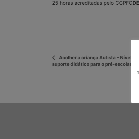
25 horas acreditadas pelo CCPFC
DE
Navegação
Acolher a criança Autista – Nível II:
suporte didático para o pré-escolar e 1
do
n
Evento