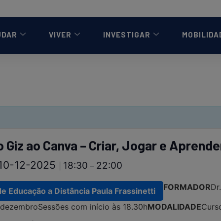
UDAR
VIVER
INVESTIGAR
MOBILIDA
Giz ao Canva – Criar, Jogar e Aprender 
10-12-2025
18:30
22:00
|
–
FORMADOR
Dr
de Educação a Distância Paula Frassinetti
17 dezembro
Sessões com início às 18.30h
MODALIDADE
Curs