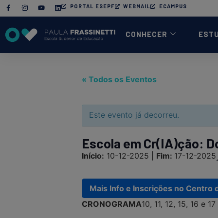
PORTAL ESEPF
WEBMAIL
ECAMPUS
CONHECER
EST
« Todos os Eventos
Este evento já decorreu.
Escola em Cr(IA)ção: Do 
Início:
10-12-2025 |
Fim:
17-12-2025
Mais Info e Inscrições no Centro 
CRONOGRAMA
10, 11, 12, 15, 16 e 