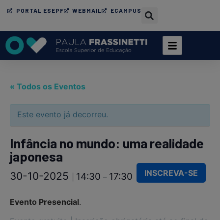
PORTAL ESEPF
WEBMAIL
ECAMPUS
« Todos os Eventos
Este evento já decorreu.
Infância no mundo: uma realidade
japonesa
INSCREVA-SE
30-10-2025
14:30
17:30
|
–
Evento Presencial
.