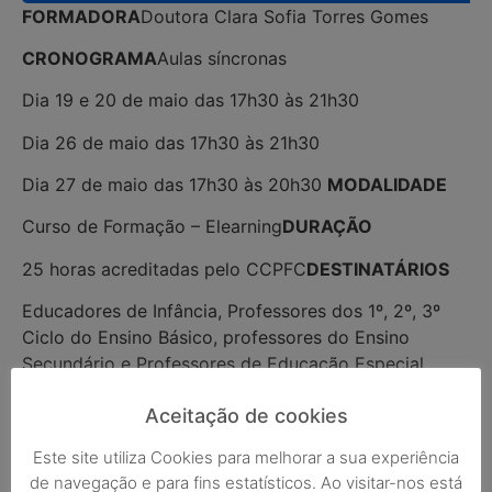
FORMADORA
Doutora Clara Sofia Torres Gomes
CRONOGRAMA
Aulas síncronas
Dia 19 e 20 de maio das 17h30 às 21h30
Dia 26 de maio das 17h30 às 21h30
Dia 27 de maio das 17h30 às 20h30
MODALIDADE
Curso de Formação – Elearning
DURAÇÃO
25 horas acreditadas pelo CCPFC
DESTINATÁRIOS
Educadores de Infância, Professores dos 1º, 2º, 3º
Ciclo do Ensino Básico, professores do Ensino
Secundário e Professores de Educação Especial
Aceitação de cookies
Este site utiliza Cookies para melhorar a sua experiência
Adicionar ao calendário
de navegação e para fins estatísticos. Ao visitar-nos está