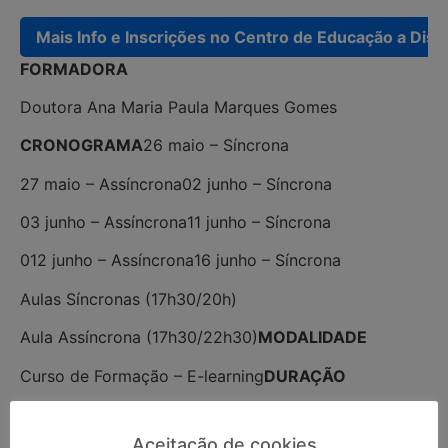
Mais Info e Inscrições no Centro de Educação a Distâ
FORMADORA
Doutora Ana Maria Paula Marques Gomes
CRONOGRAMA
26 maio – Síncrona
27 maio – Assíncrona
02 junho – Síncrona
03 junho – Assíncrona
11 junho – Síncrona
012 junho – Assíncrona
16 junho – Síncrona
Aulas Síncronas (17h30/20h)
Aula Assíncrona (17h30/22h30)
MODALIDADE
Curso de Formação – E-learning
DURAÇÃO
25 horas acreditadas pelo CCPFC
DESTINATÁRIOS
Aceitação de cookies