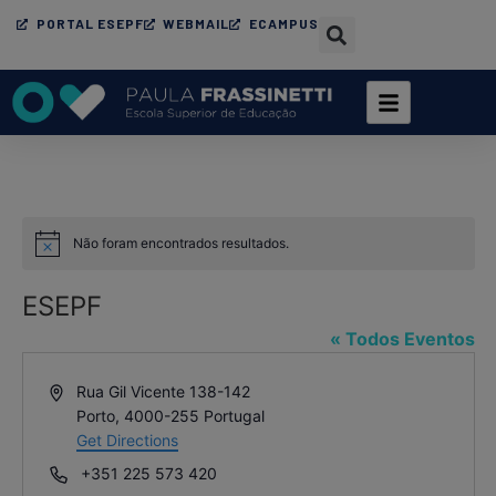
PORTAL ESEPF
WEBMAIL
ECAMPUS
Não foram encontrados resultados.
Aviso
ESEPF
« Todos Eventos
Endereço
Rua Gil Vicente 138-142
Porto
,
4000-255
Portugal
Get Directions
Telefone
+351 225 573 420