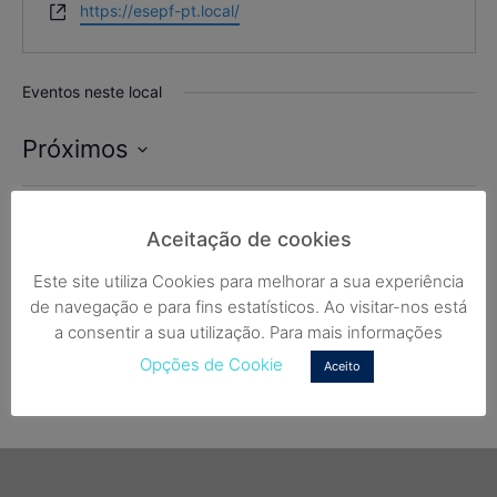
Website
https://esepf-pt.local/
Eventos neste local
Próximos
Selecione
a
data.
Hoje
Eventos
seguintes
Eventos
anteriores
Aceitação de cookies
Este site utiliza Cookies para melhorar a sua experiência
Subscrever o calendário
de navegação e para fins estatísticos. Ao visitar-nos está
a consentir a sua utilização. Para mais informações
Opções de Cookie
Aceito