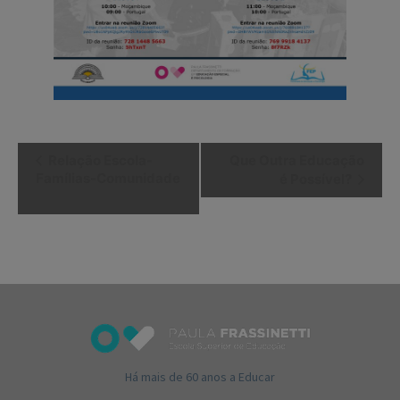
Navegação
Relação Escola-
Que Outra Educação
do
Famílias-Comunidade
é Possível?
Evento
Há mais de 60 anos a Educar