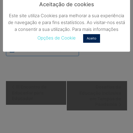
(dimensão científica e pedagógica), a presente ação
Aceitação de cookies
não releva para progressão em carreira.
Este site utiliza Cookies para melhorar a sua experiência
de navegação e para fins estatísticos. Ao visitar-nos está
Mais Info e Inscrições no Centro e-Learning ESEPF
a consentir a sua utilização. Para mais informações
Opções de Cookie
Aceito
Adicionar ao calendário
Navegação
III Encontro de
Desafios da
do
Educador para
Educação Inclusiva
Educador
em Tempos de
Evento
Pandemia