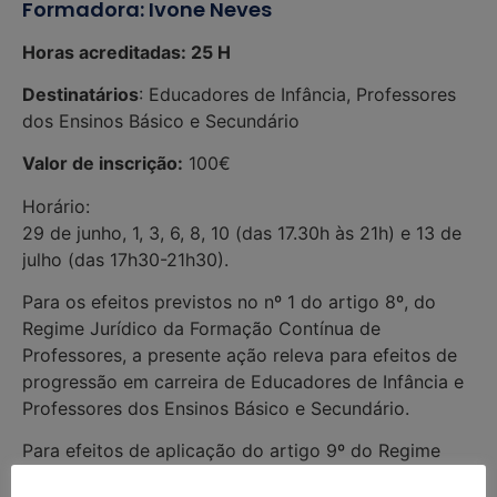
Formadora: Ivone Neves
Horas acreditadas: 25 H
Destinatários
: Educadores de Infância, Professores
dos Ensinos Básico e Secundário
Valor de inscrição:
100€
Horário:
29 de junho, 1, 3, 6, 8, 10 (das 17.30h às 21h) e 13 de
julho (das 17h30-21h30).
Para os efeitos previstos no nº 1 do artigo 8º, do
Regime Jurídico da Formação Contínua de
Professores, a presente ação releva para efeitos de
progressão em carreira de Educadores de Infância e
Professores dos Ensinos Básico e Secundário.
Para efeitos de aplicação do artigo 9º do Regime
Jurídico da Formação contínua de Professores