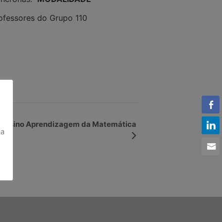
ofessores do Grupo 110
o Ensino Aprendizagem da Matemática
 a