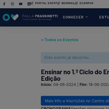
PORTAL ESEPF
WEBMAIL
ECAMPUS
CONHECER
EST
« Todos os Eventos
Este evento já decorreu.
Ensinar no 1.º Ciclo do
Edição
Início:
04-06-2024 |
Fim:
18-06-202
Mais Info e Inscrições no Centro d
CRONOGRAMA
Sessões síncronas (