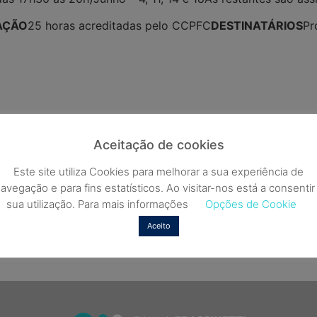
AÇÃO
25 horas acreditadas pelo CCPFC
DESTINATÁRIOS
Pr
Aceitação de cookies
Este site utiliza Cookies para melhorar a sua experiência de
Materiais Manipuláveis n
os, inquietações e
avegação e para fins estatísticos. Ao visitar-nos está a consentir
sua utilização. Para mais informações
Opções de Cookie
Aceito