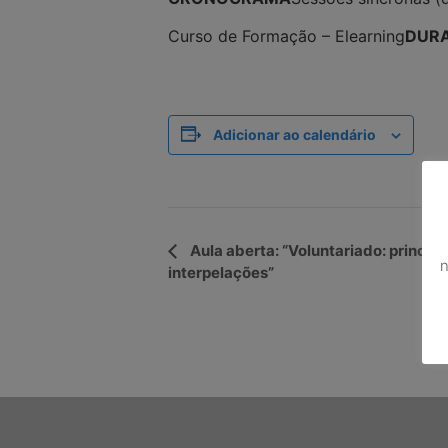
Curso de Formação – Elearning
DUR
Adicionar ao calendário
Navegação
Aula aberta: “Voluntariado: princípi
n
interpelações”
do
Evento