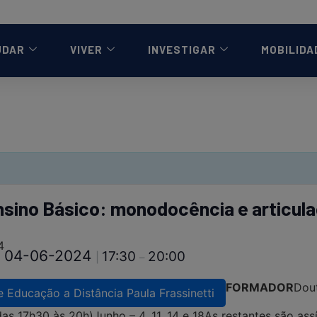
UDAR
VIVER
INVESTIGAR
MOBILIDA
 Ensino Básico: monodocência e articul
4
04-06-2024
17:30
20:00
|
–
FORMADOR
Dou
e Educação a Distância Paula Frassinetti
das 17h30 às 20h)
Junho – 4, 11, 14 e 18
As restantes são as