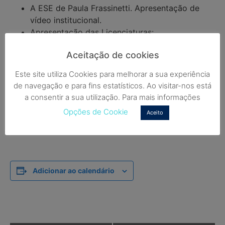
A ESE de Paula Frassinetti. Apresentação de
vídeo institucional.
Apresentação das Licenciaturas:
Descrição
Aceitação de cookies
Saídas profissionais
Plano e estudos
Este site utiliza Cookies para melhorar a sua experiência
Como proceder à candidatura?
de navegação e para fins estatísticos. Ao visitar-nos está
Regimes de candidatura
a consentir a sua utilização. Para mais informações
Propinas
Opções de Cookie
Aceito
Bolsas e apoios financeiros
Resposta a questões em direto
Adicionar ao calendário