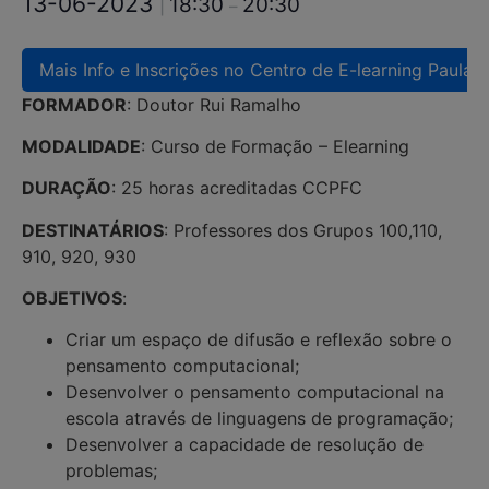
13-06-2023
18:30
20:30
|
–
Mais Info e Inscrições no Centro de E-learning Paula F
FORMADOR
: Doutor Rui Ramalho
MODALIDADE
: Curso de Formação – Elearning
DURAÇÃO
: 25 horas acreditadas CCPFC
DESTINATÁRIOS
: Professores dos Grupos 100,110,
910, 920, 930
OBJETIVOS
:
Criar um espaço de difusão e reflexão sobre o
pensamento computacional;
Desenvolver o pensamento computacional na
escola através de linguagens de programação;
Desenvolver a capacidade de resolução de
problemas;